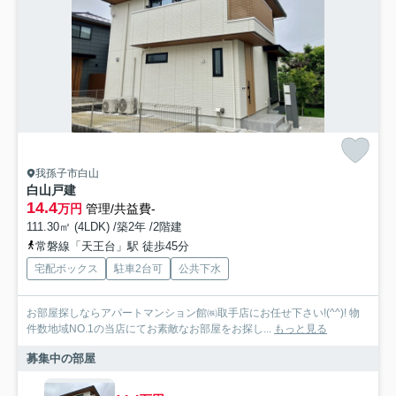
我孫子市白山
白山戸建
14.4
万円
管理/共益費-
111.30㎡ (4LDK) /築2年 /2階建
常磐線「天王台」駅 徒歩45分
宅配ボックス
駐車2台可
公共下水
お部屋探しならアパートマンション館㈱取手店にお任せ下さい!(^^)! 物
件数地域NO.1の当店にてお素敵なお部屋をお探し...
もっと見る
募集中の部屋