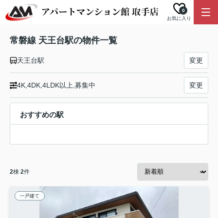
0
お気に入り
常磐線 天王台駅の物件一覧
天王台駅
変更
4K,4DK,4LDK以上,募集中
変更
おすすめの駅
2
棟
2
件
一戸建て