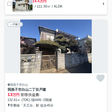
14.4万円
- / 111.30㎡ / 4LDK
一戸建て
我孫子市白山
我孫子市白山二丁目戸建
13
万円
管理/共益費-
132.61㎡ (7DK) /築44年 /2階建
常磐線「天王台」駅 徒歩45分