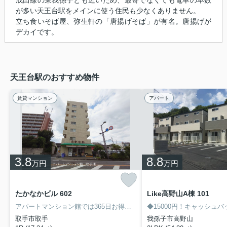
が多い天王台駅をメインに使う住民も少なくありません。
立ち食いそば屋、弥生軒の「唐揚げそば」が有名。唐揚げが
デカイです。
天王台駅のおすすめ物件
賃貸マンション
アパート
3.8
8.8
万円
万円
たかなかビル 602
Like高野山A棟 101
アパートマンション館では365日お得なキャンペーン実施中！
取手市取手
我孫子市高野山