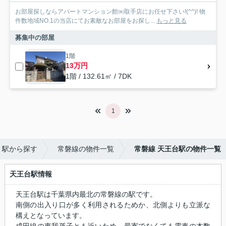
お部屋探しならアパートマンション館㈱取手店にお任せ下さい!(^^)! 物
件数地域NO.1の当店にてお素敵なお部屋をお探し...
もっと見る
募集中の部屋
1階
13万円
1階 / 132.61㎡ / 7DK
1
・駅から探す
常磐線の物件一覧
常磐線 天王台駅の物件一覧
天王台駅情報
天王台駅は千葉県内最北の常磐線の駅です。
南側の出入り口が多く利用されるためか、北側よりも立派な
構えとなっています。
成田線の東我孫子とも近いため、最寄でなくても電車の本数