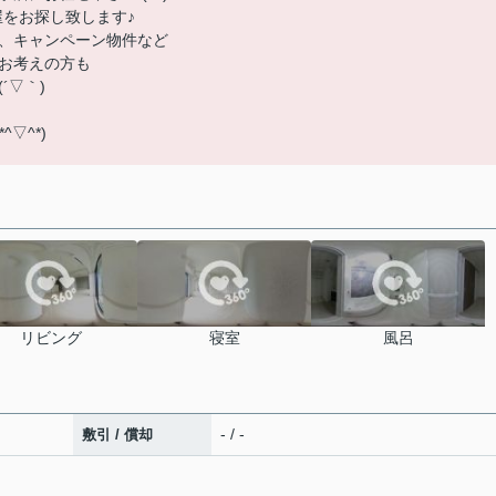
屋をお探し致します♪
、キャンペーン物件など
お考えの方も
´▽｀)
▽^*)
リビング
寝室
風呂
- / -
敷引 / 償却