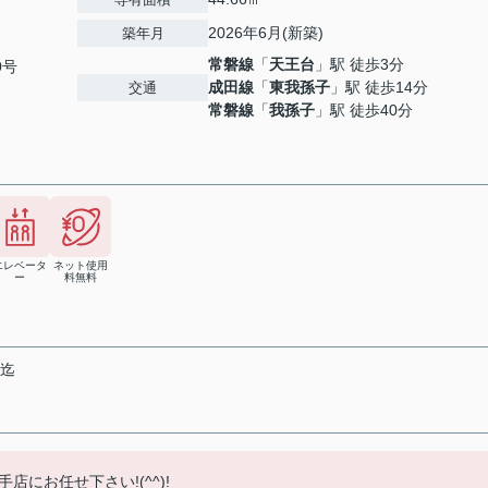
2026年6月(新築)
築年月
常磐線
「
天王台
」駅 徒歩3分
0号
成田線
「
東我孫子
」駅 徒歩14分
交通
常磐線
「
我孫子
」駅 徒歩40分
エレベータ
ネット使用
ー
料無料
末迄
にお任せ下さい!(^^)!