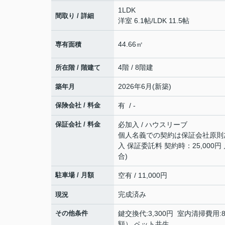
1LDK
間取り / 詳細
洋室 6.1帖
/
LDK 11.5帖
44.66㎡
専有面積
4階 / 8階建
所在階 / 階建て
2026年6月(新築)
築年月
保険会社 / 料金
有 / -
保証会社 / 料金
必加入 / ハウスリーブ
個人名義での契約は保証会社原則
入 保証委託料 契約時：25,000円
合)
駐車場 / 月額
空有 / 11,000円
完成済み
現況
その他条件
鍵交換代:3,300円 室内清掃費用:
額） ペット共生