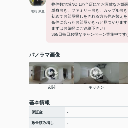
物件数地域NO.1の当店にてお素敵なお部
単身向き、ファミリー向き、カップル向き
地徳 康至
初めてお部屋探しをされる方も住み替えを
条件に合ったお部屋がきっと見つかります(
まずはお気軽にご連絡下さい♪
365日毎日お得なキャンペーン実施中です(*^
パノラマ画像
玄関
キッチン
基本情報
-
保証金
敷金積み増し
-