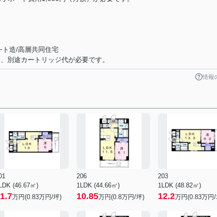
−ト造/高層共同住宅
際、別途カートリッジ代が必要です。
情報
01
206
203
LDK (46.67㎡)
1LDK (44.66㎡)
1LDK (48.82㎡)
1.7
10.85
12.2
万円(
0.83
万円/坪)
万円(
0.8
万円/坪)
万円(
0.83
万円/