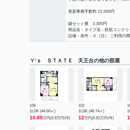
更新事務手数料 22,000円
鍵セット費 3,300円
商品名・タイプ名：鉄筋コンクリ
設備・条件：※（注） ご利用の
Ｙ’ｓ ＳＴＡＴＥ 天王台の他の部屋
106
102
1
1LDK (44.66㎡)
1LDK (48.74㎡)
1
10.85
12
1
万円(
0.8
万円/坪)
万円(
0.81
万円/坪)