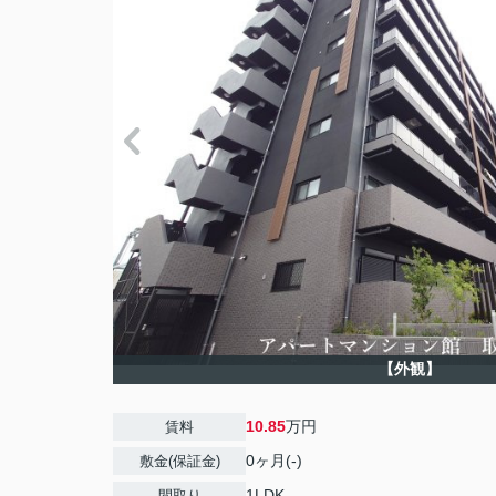
【外観】
10.85
万円
賃料
0ヶ月(-)
敷金(保証金)
1LDK
間取り