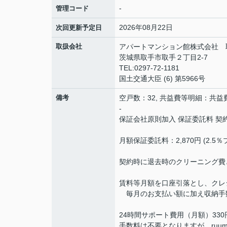
-
管理コード
2026年08月22日
次回更新予定日
取扱会社
アパートマンション館株式会社 
茨城県取手市取手２丁目2-7
TEL:0297-72-1181
国土交通大臣 (6) 第5966号
備考
空戸数：32, 共益費等明細：共益費 
-
保証会社原則加入 保証委託料 契約時
月額保証委託料：2,870円 (2.5
契約時に退去時のクリーニング費と
賃料等月額を口座引落とし、クレ
毎月のお支払い額に加え収納手数
24時間サポート費用（月額）33
手数料は不要となりますが、ruu