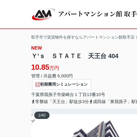
取手市で賃貸物件を探すならアパートマンション館取手店
NEW
Ｙ’ｓ ＳＴＡＴＥ 天王台 404
10.85
万円
管理 / 共益費 6,000円
初期費用シミュレーション
千葉県
我孫子市
柴崎台
１丁目13番10号
常磐線「天王台」駅徒歩3分
成田線「東我孫子」駅
1
/
40