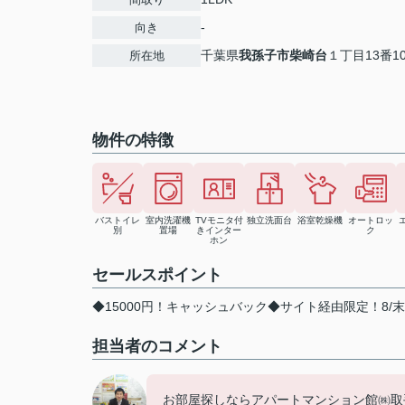
-
向き
千葉県
我孫子市
柴崎台
１丁目13番1
所在地
物件の特徴
バストイレ
室内洗濯機
TVモニタ付
独立洗面台
浴室乾燥機
オートロッ
別
置場
きインター
ク
ホン
セールスポイント
◆15000円！キャッシュバック◆サイト経由限定！8/
担当者のコメント
お部屋探しならアパートマンション館㈱取手店