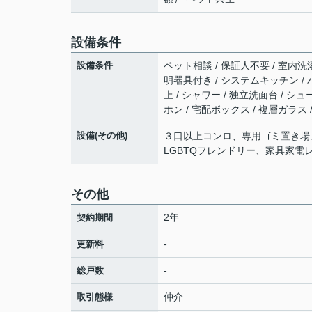
設備条件
設備条件
ペット相談 / 保証人不要 / 室内洗濯
明器具付き / システムキッチン / 
上 / シャワー / 独立洗面台 / シ
ホン / 宅配ボックス / 複層ガラス 
設備(その他)
３口以上コンロ、専用ゴミ置き場、
LGBTQフレンドリー、家具家電
その他
2年
契約期間
-
更新料
-
総戸数
仲介
取引態様