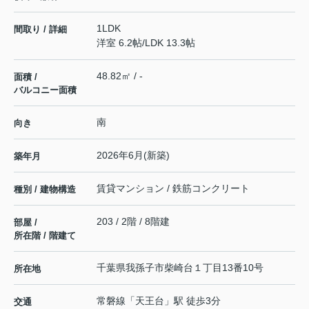
1LDK
間取り / 詳細
洋室 6.2帖
/
LDK 13.3帖
48.82㎡ / -
面積 /
バルコニー面積
南
向き
2026年6月(新築)
築年月
賃貸マンション / 鉄筋コンクリート
種別 / 建物構造
203 / 2階 / 8階建
部屋 /
所在階 / 階建て
千葉県
我孫子市
柴崎台
１丁目13番10号
所在地
常磐線
「
天王台
」駅 徒歩3分
交通