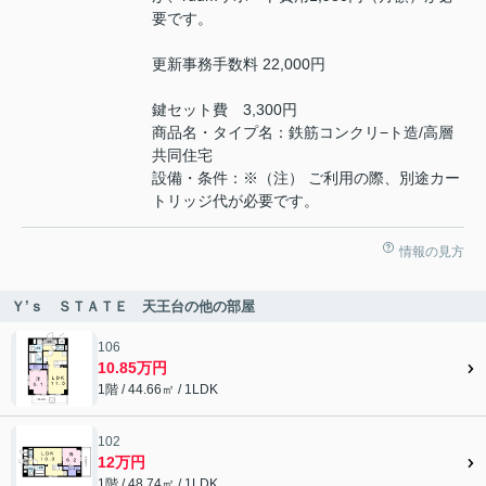
要です。
更新事務手数料 22,000円
鍵セット費 3,300円
商品名・タイプ名：鉄筋コンクリ−ト造/高層
共同住宅
設備・条件：※（注） ご利用の際、別途カー
トリッジ代が必要です。
情報の見方
Ｙ’ｓ ＳＴＡＴＥ 天王台の他の部屋
106
10.85万円
1階 / 44.66㎡ / 1LDK
102
12万円
1階 / 48.74㎡ / 1LDK