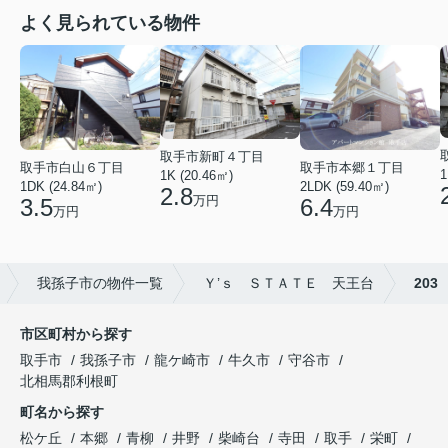
よく見られている物件
取手市新町４丁目
取手市白山６丁目
取手市本郷１丁目
1
1K (20.46㎡)
1DK (24.84㎡)
2LDK (59.40㎡)
2.8
万円
3.5
6.4
万円
万円
我孫子市の物件一覧
Ｙ’ｓ ＳＴＡＴＥ 天王台
203
市区町村から探す
取手市
我孫子市
龍ケ崎市
牛久市
守谷市
北相馬郡利根町
町名から探す
松ケ丘
本郷
青柳
井野
柴崎台
寺田
取手
栄町