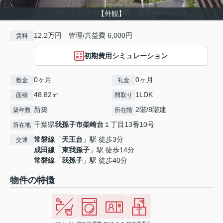
【外観】
12.2万円 管理/共益費 6,000円
賃料
初期費用シミュレーション
0ヶ月
0ヶ月
敷金
礼金
48.82㎡
1LDK
面積
間取り
新築
2階/8階建
築年数
所在階
千葉県
我孫子市
柴崎台
１丁目13番10号
所在地
常磐線
「
天王台
」駅 徒歩3分
交通
成田線
「
東我孫子
」駅 徒歩14分
常磐線
「
我孫子
」駅 徒歩40分
物件の特徴