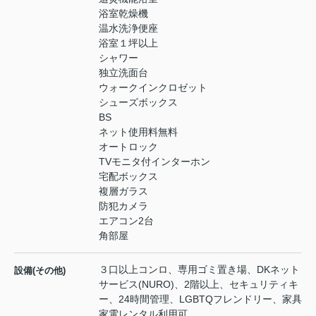
浴室乾燥機
温水洗浄便座
浴室１坪以上
シャワー
独立洗面台
ウォークインクロゼット
シューズボックス
BS
ネット使用料無料
オートロック
TVモニタ付インターホン
宅配ボックス
複層ガラス
防犯カメラ
エアコン2台
角部屋
３口以上コンロ、専用ゴミ置き場、DKネット
設備(その他)
サービス(NURO)、2階以上、セキュリティキ
ー、24時間管理、LGBTQフレンドリー、家具
家電レンタル利用可