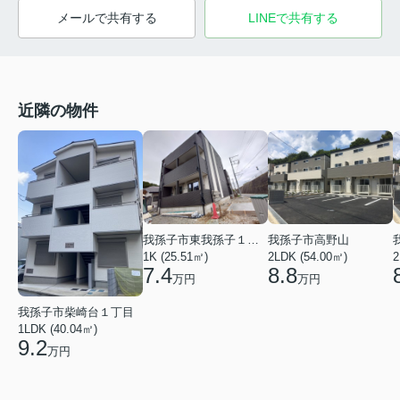
メールで共有する
LINEで共有する
近隣の物件
我孫子市東我孫子１丁目
我孫子市高野山
1K (25.51㎡)
2LDK (54.00㎡)
2
7.4
8.8
万円
万円
我孫子市柴崎台１丁目
1LDK (40.04㎡)
9.2
万円