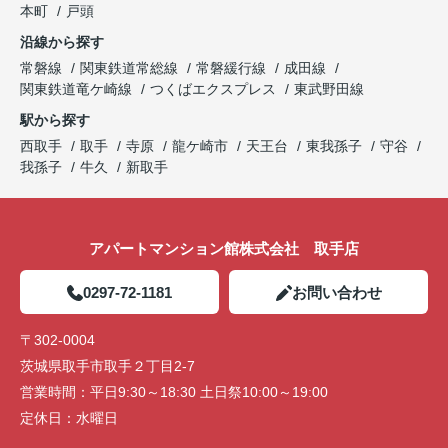
本町
戸頭
沿線から探す
常磐線
関東鉄道常総線
常磐緩行線
成田線
関東鉄道竜ケ崎線
つくばエクスプレス
東武野田線
駅から探す
西取手
取手
寺原
龍ケ崎市
天王台
東我孫子
守谷
我孫子
牛久
新取手
アパートマンション館株式会社 取手店
0297-72-1181
お問い合わせ
〒302-0004
茨城県取手市取手２丁目2-7
営業時間：
平日9:30～18:30 土日祭10:00～19:00
定休日：
水曜日