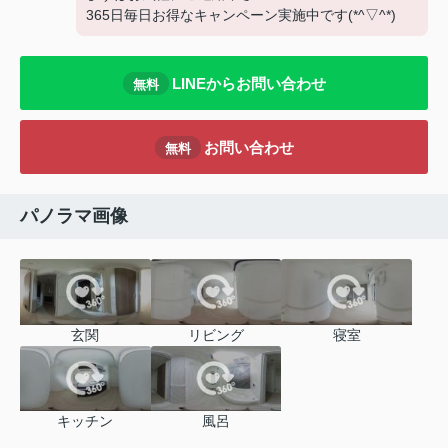
365日毎日お得なキャンペーン実施中です(*^▽^*)
LINEからお問い合わせ
無料
お問い合わせ
無料
パノラマ画像
玄関
リビング
寝室
キッチン
風呂