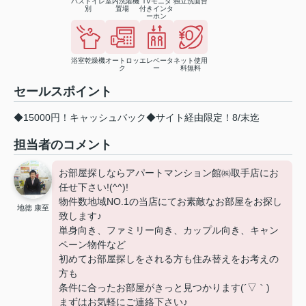
バストイレ
室内洗濯機
TVモニタ
独立洗面台
別
置場
付きインタ
ーホン
浴室乾燥機
オートロッ
エレベータ
ネット使用
ク
ー
料無料
セールスポイント
◆15000円！キャッシュバック◆サイト経由限定！8/末迄
担当者のコメント
お部屋探しならアパートマンション館㈱取手店にお
任せ下さい!(^^)!
物件数地域NO.1の当店にてお素敵なお部屋をお探し
地徳 康至
致します♪
単身向き、ファミリー向き、カップル向き、キャン
ペーン物件など
初めてお部屋探しをされる方も住み替えをお考えの
方も
条件に合ったお部屋がきっと見つかります(´▽｀)
まずはお気軽にご連絡下さい♪