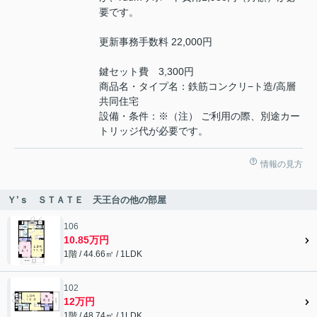
要です。
更新事務手数料 22,000円
鍵セット費 3,300円
商品名・タイプ名：鉄筋コンクリ−ト造/高層
共同住宅
設備・条件：※（注） ご利用の際、別途カー
トリッジ代が必要です。
情報の見方
Ｙ’ｓ ＳＴＡＴＥ 天王台の他の部屋
106
10.85万円
1階 / 44.66㎡ / 1LDK
102
12万円
1階 / 48.74㎡ / 1LDK