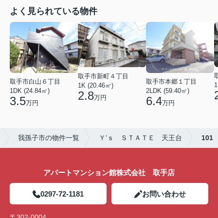
よく見られている物件
取手市新町４丁目
取手市白山６丁目
取手市本郷１丁目
1
1K (20.46㎡)
1DK (24.84㎡)
2LDK (59.40㎡)
2.8
万円
3.5
6.4
万円
万円
我孫子市の物件一覧
Ｙ’ｓ ＳＴＡＴＥ 天王台
101
アパートマンション館株式会社 取手店
0297-72-1181
お問い合わせ
〒302-0004