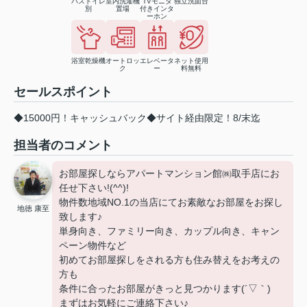
バストイレ
室内洗濯機
TVモニタ
独立洗面台
別
置場
付きインタ
ーホン
浴室乾燥機
オートロッ
エレベータ
ネット使用
ク
ー
料無料
セールスポイント
◆15000円！キャッシュバック◆サイト経由限定！8/末迄
担当者のコメント
お部屋探しならアパートマンション館㈱取手店にお
任せ下さい!(^^)!
物件数地域NO.1の当店にてお素敵なお部屋をお探し
地徳 康至
致します♪
単身向き、ファミリー向き、カップル向き、キャン
ペーン物件など
初めてお部屋探しをされる方も住み替えをお考えの
方も
条件に合ったお部屋がきっと見つかります(´▽｀)
まずはお気軽にご連絡下さい♪