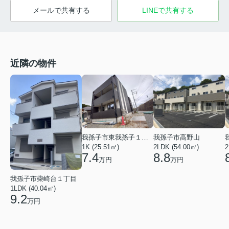
メールで共有する
LINEで共有する
近隣の物件
我孫子市東我孫子１丁目
我孫子市高野山
1K (25.51㎡)
2LDK (54.00㎡)
2
7.4
8.8
万円
万円
我孫子市柴崎台１丁目
1LDK (40.04㎡)
9.2
万円