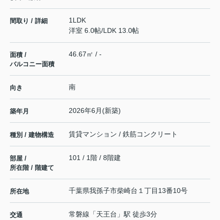
1LDK
間取り / 詳細
洋室 6.0帖
/
LDK 13.0帖
46.67㎡ / -
面積 /
バルコニー面積
南
向き
2026年6月(新築)
築年月
賃貸マンション / 鉄筋コンクリート
種別 / 建物構造
101 / 1階 / 8階建
部屋 /
所在階 / 階建て
千葉県
我孫子市
柴崎台
１丁目13番10号
所在地
常磐線
「
天王台
」駅 徒歩3分
交通