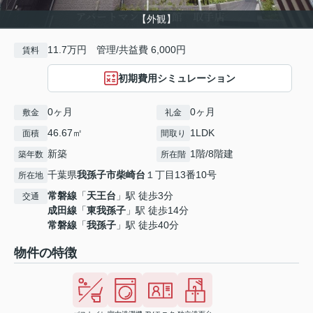
【外観】
11.7万円 管理/共益費 6,000円
賃料
初期費用シミュレーション
0ヶ月
0ヶ月
敷金
礼金
46.67㎡
1LDK
面積
間取り
新築
1階/8階建
築年数
所在階
千葉県
我孫子市
柴崎台
１丁目13番10号
所在地
常磐線
「
天王台
」駅 徒歩3分
交通
成田線
「
東我孫子
」駅 徒歩14分
常磐線
「
我孫子
」駅 徒歩40分
物件の特徴