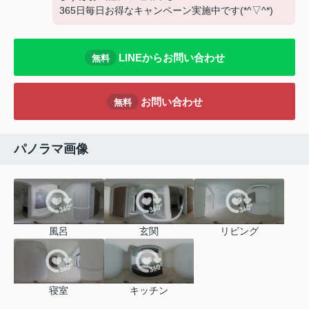
365日毎日お得なキャンペーン実施中です(*^▽^*)
LINEからお問い合わせ
無料
お問い合わせ
無料
パノラマ画像
風呂
玄関
リビング
寝室
キッチン