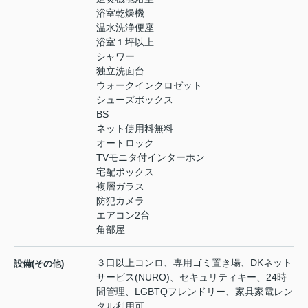
浴室乾燥機
温水洗浄便座
浴室１坪以上
シャワー
独立洗面台
ウォークインクロゼット
シューズボックス
BS
ネット使用料無料
オートロック
TVモニタ付インターホン
宅配ボックス
複層ガラス
防犯カメラ
エアコン2台
角部屋
３口以上コンロ、専用ゴミ置き場、DKネット
設備(その他)
サービス(NURO)、セキュリティキー、24時
間管理、LGBTQフレンドリー、家具家電レン
タル利用可