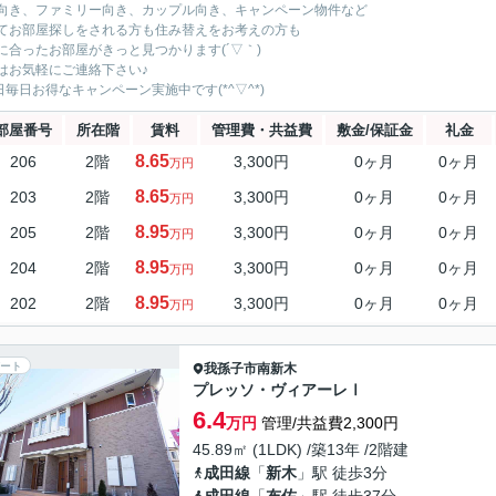
向き、ファミリー向き、カップル向き、キャンペーン物件など
てお部屋探しをされる方も住み替えをお考えの方も
に合ったお部屋がきっと見つかります(´▽｀)
はお気軽にご連絡下さい♪
5日毎日お得なキャンペーン実施中です(*^▽^*)
部屋番号
所在階
賃料
管理費・共益費
敷金/保証金
礼金
8.65
206
2階
3,300円
0ヶ月
0ヶ月
万円
8.65
203
2階
3,300円
0ヶ月
0ヶ月
万円
8.95
205
2階
3,300円
0ヶ月
0ヶ月
万円
8.95
204
2階
3,300円
0ヶ月
0ヶ月
万円
8.95
202
2階
3,300円
0ヶ月
0ヶ月
万円
ート
我孫子市
南新木
プレッソ・ヴィアーレⅠ
6.4
万円
管理/共益費2,300円
45.89㎡ (1LDK) /築13年 /2階建
成田線
「
新木
」駅 徒歩3分