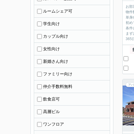
お部
ルームシェア可
物件
単身
初め
学生向け
条件
まず
カップル向け
36
女性向け
新婚さん向け
ファミリー向け
アパ
仲介手数料無料
飲食店可
高層ビル
ワンフロア