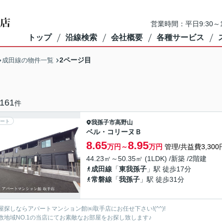
営業時間：平日9:30～1
トップ
沿線検索
会社概要
各種サービス
2ページ目
成田線の物件一覧
161
件
ート
我孫子市
高野山
ベル・コリーヌＢ
8.65
8.95
万円～
万円
管理/共益費3,300
44.23㎡～50.35㎡ (1LDK) /新築 /2階建
成田線
「
東我孫子
」駅 徒歩17分
常磐線
「
我孫子
」駅 徒歩31分
屋探しならアパートマンション館㈱取手店にお任せ下さい!(^^)!
数地域NO.1の当店にてお素敵なお部屋をお探し致します♪