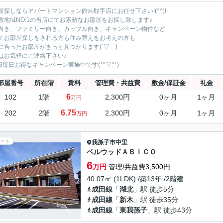
屋探しならアパートマンション館㈱取手店にお任せ下さい!(^^)!
数地域NO.1の当店にてお素敵なお部屋をお探し致します♪
向き、ファミリー向き、カップル向き、キャンペーン物件など
てお部屋探しをされる方も住み替えをお考えの方も
に合ったお部屋がきっと見つかります(´▽｀)
はお気軽にご連絡下さい♪
5日毎日お得なキャンペーン実施中です(*^▽^*)
部屋番号
所在階
賃料
管理費・共益費
敷金/保証金
礼金
6
102
1階
2,300円
0ヶ月
1ヶ月
万円
6.75
202
2階
2,300円
0ヶ月
1ヶ月
万円
ート
我孫子市
中里
ベルウッドＡＢＩＣＯ
6
万円
管理/共益費3,500円
40.07㎡ (1LDK) /築13年 /2階建
成田線
「
湖北
」駅 徒歩5分
成田線
「
新木
」駅 徒歩35分
成田線
「
東我孫子
」駅 徒歩43分