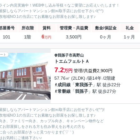
ライン内見実施中！WEB申し込み等様々なご要望にお応えいたします！
屋探しならアパートマンション館㈱取手店にお任せ下さい!(^^)
数地域NO.1の当店にてお素敵なお部屋をお探し致します♪
部屋番号
所在階
賃料
管理費・共益費
敷金/保証金
礼金
6
101
1階
3,500円
0ヶ月
1ヶ月
万円
ート
我孫子市
高野山
トエムフェルトＡ
7.2
万円
管理/共益費2,900円
57.76㎡ (2LDK) /築14年 /2階建
成田線
「
東我孫子
」駅 徒歩22分
常磐線
「
我孫子
」駅 徒歩27分
屋探しならアパートマンション館㈱取手店にお任せ下さい!(^^)!
数地域NO.1の当店にてお素敵なお部屋をお探し致します♪
向き、ファミリー向き、カップル向き、キャンペーン物件など
てお部屋探しをされる方も住み替えをお考えの方も
に合ったお部屋がきっと見つかります(´▽｀)
はお気軽にご連絡下さい♪