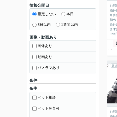
情報公開日
お部
物件
指定しない
本日
単身
初め
3日以内
1週間以内
条件
まず
36
画像・動画あり
画像あり
動画あり
賃貸
パノラマあり
条件
条件
ペット相談
ペット飼育可
お部
物件