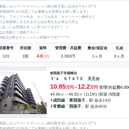
屋探しならアパートマンション館㈱取手店にお任せ下さい!(^^)!
数地域NO.1の当店にてお素敵なお部屋をお探し致します♪
向き、ファミリー向き、カップル向き、キャンペーン物件など
てお部屋探しをされる方も住み替えをお考えの方も
に合ったお部屋がきっと見つかります(´▽｀)
はお気軽にご連絡下さい♪
5日毎日お得なキャンペーン実施中です(*^▽^*)
部屋番号
所在階
賃料
管理費・共益費
敷金/保証金
礼金
4.6
101
1階
3,300円
1ヶ月
0ヶ月
万円
マンション
我孫子市
柴崎台
Ｙ’ｓ ＳＴＡＴＥ 天王台
10.85
12.2
万円～
万円
管理/共益費6,00
44.66㎡～48.82㎡ (1LDK) /新築 /8階建
成田線
「
東我孫子
」駅 徒歩14分
常磐線
「
我孫子
」駅 徒歩40分
屋探しならアパートマンション館㈱取手店にお任せ下さい!(^^)!
数地域NO.1の当店にてお素敵なお部屋をお探し致します♪