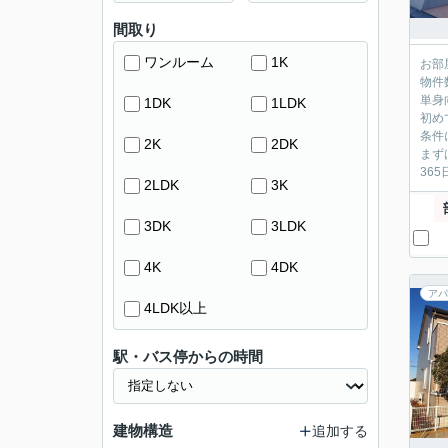
間取り
ワンルーム
1K
お部
物件
単身
1DK
1LDK
初め
条件
2K
2DK
まず
36
2LDK
3K
3DK
3LDK
4K
4DK
アパ
4LDK以上
駅・バス停からの時間
建物構造
追加する