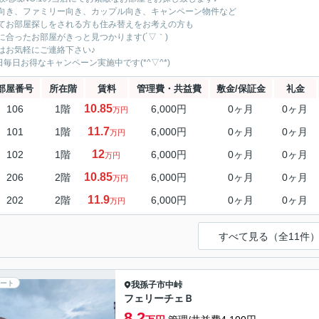
向き、ファミリー向き、カップル向き、キャンペーン物件など
てお部屋探しをされる方も住み替えをお考えの方も
に合ったお部屋がきっと見つかります(´▽｀)
はお気軽にご連絡下さい♪
5日毎日お得なキャンペーン実施中です(*^▽^*)
部屋番号
所在階
賃料
管理費・共益費
敷金/保証金
礼金
10.85
106
1階
6,000円
0ヶ月
0ヶ月
万円
11.7
101
1階
6,000円
0ヶ月
0ヶ月
万円
12
102
1階
6,000円
0ヶ月
0ヶ月
万円
10.85
206
2階
6,000円
0ヶ月
0ヶ月
万円
11.9
202
2階
6,000円
0ヶ月
0ヶ月
万円
すべて見る（全11件
ート
我孫子市
中峠
フェリーチェＢ
8.2