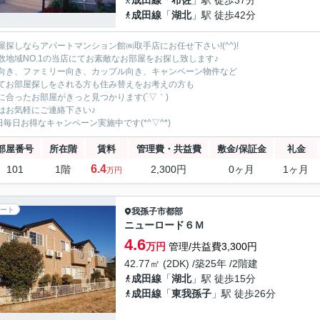
成田線
「
布佐
」駅 徒歩37分
成田線
「
湖北
」駅 徒歩42分
屋探しならアパートマンション館㈱取手店にお任せ下さい!(^^)!
数地域NO.1の当店にてお素敵なお部屋をお探し致します♪
向き、ファミリー向き、カップル向き、キャンペーン物件など
てお部屋探しをされる方も住み替えをお考えの方も
に合ったお部屋がきっと見つかります(´▽｀)
はお気軽にご連絡下さい♪
5日毎日お得なキャンペーン実施中です(*^▽^*)
部屋番号
所在階
賃料
管理費・共益費
敷金/保証金
礼金
6.4
101
1階
2,300円
0ヶ月
1ヶ月
万円
ート
我孫子市
都部
ニューロード６Ｍ
4.6
万円
管理/共益費3,300円
42.77㎡ (2DK) /築25年 /2階建
成田線
「
湖北
」駅 徒歩15分
成田線
「
東我孫子
」駅 徒歩26分