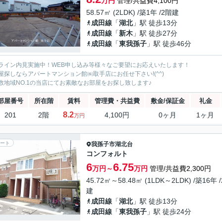
万円
管理/共益費4,100円
58.57㎡ (2LDK) /築1年 /2階建
成田線
「
湖北
」駅 徒歩13分
成田線
「
新木
」駅 徒歩27分
成田線
「
東我孫子
」駅 徒歩46分
ライン内見実施中！WEB申し込み等様々なご要望にお応えいたします！
屋探しならアパートマンション館㈱取手店にお任せ下さい!(^^)
数地域NO.1の当店にてお素敵なお部屋をお探し致します♪
部屋番号
所在階
賃料
管理費・共益費
敷金/保証金
礼金
8.2
201
2階
4,100円
0ヶ月
1ヶ月
万円
ート
我孫子市
湖北台
コンフォルト
6
6.75
万円～
万円
管理/共益費2,300円
45.72㎡～58.48㎡ (1LDK～2LDK) /築16年 
建
成田線
「
湖北
」駅 徒歩13分
成田線
「
東我孫子
」駅 徒歩24分