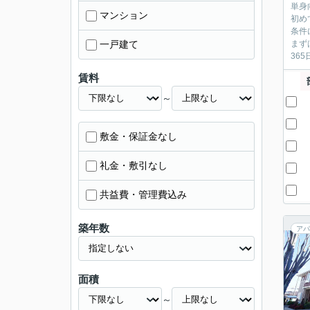
単身
マンション
初め
条件
一戸建て
まず
36
賃料
～
敷金・保証金なし
礼金・敷引なし
共益費・管理費込み
築年数
アパ
面積
～