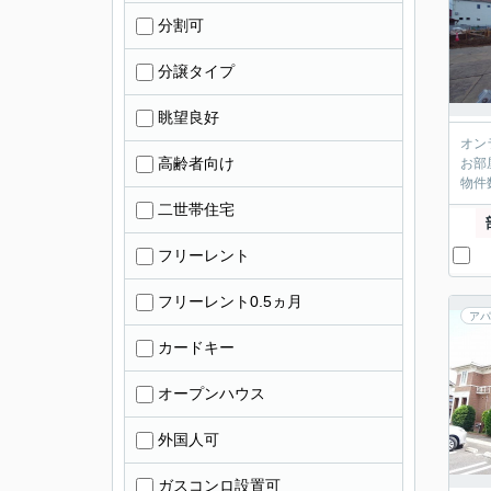
分割可
分譲タイプ
眺望良好
オン
高齢者向け
お部
物件
二世帯住宅
フリーレント
フリーレント0.5ヵ月
アパ
カードキー
オープンハウス
外国人可
ガスコンロ設置可