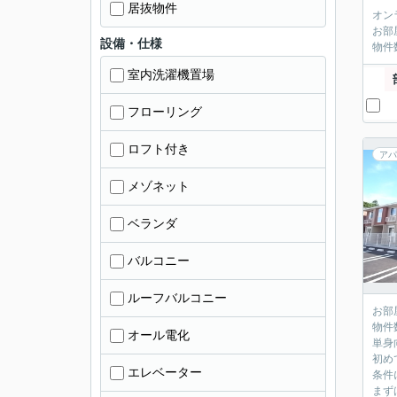
居抜物件
オン
お部
設備・仕様
物件
室内洗濯機置場
フローリング
ロフト付き
アパ
メゾネット
ベランダ
バルコニー
ルーフバルコニー
お部
物件
オール電化
単身
初め
エレベーター
条件
まず